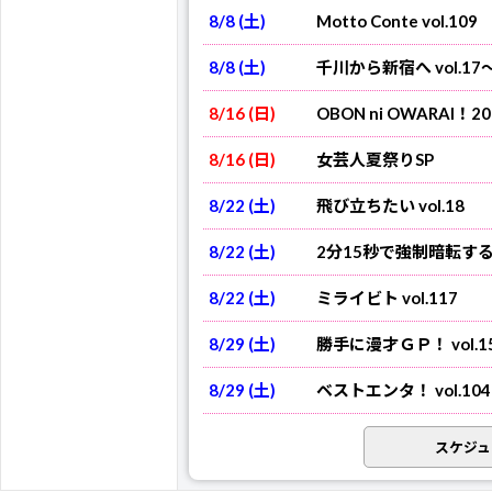
8/8 (土)
Motto Conte vol.109
8/8 (土)
千川から新宿へ vol.1
8/16 (日)
OBON ni OWARAI！20
8/16 (日)
女芸人夏祭りSP
8/22 (土)
飛び立ちたい vol.18
8/22 (土)
2分15秒で強制暗転するネ
8/22 (土)
ミライビト vol.117
8/29 (土)
勝手に漫才ＧＰ！ vol.1
会場観覧チケット
のご予約は
チケットのご購入はPeatixからのみ
会場観覧チケット
のご予約は
8/29 (土)
ベストエンタ！ vol.104
チケットのご購入はPeatixからのみ
ライブ配信チケットのご購入はコ
8/29 (土)
社会人芸人の土曜の夜の過
スケジュ
ライブ配信チケットのご購入はコ
9/12 (土)
勝手に漫才ＧＰ！ vol.1