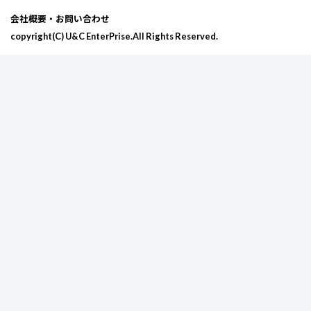
会社概要・お問い合わせ
9/12 (土)
ベスセレ vol.29
copyright(C) U&C EnterPrise.All Rights Reserved.
会場観覧チケット
のご予約は
チケットのご購入はPeatixからのみ
9/12 (土)
芸人オススメ枠 vol.2
会場観覧チケット
のご予約は
会場観覧チケット
ライブ配信チケットのご購入はコ
9/20 (日)
イチバンボシ vol.75
のご予約は
ライブ配信チケットのご購入はコ
9/20 (日)
M-1グランプリ2回戦
会場観覧チケット
ライブ配信チケットのご購入はコ
のご予約は
会場観覧チケット
会場観覧チケット
のご予約は
9/20 (日)
ピンセレ vol.1
会場観覧チケット
のご予約は
のご予約は
ライブ配信チケットのご購入はコ
9/22 (火祝)
THE W二回戦対策バ
会場観覧チケット
ライブ配信チケットのご購入はコ
ライブ配信チケットのご購入はコ
のご予約は
ライブ配信チケットのご購入はコ
会場観覧チケット
のご予約は
9/22 (火祝)
めちゃ✕2ライブ出てるッ！
ライブ配信チケットのご購入はコ
9/22 (火祝)
ミライビト vol.118
ライブ配信チケットのご購入はコ
9/27 (日)
2分15秒で強制暗転するネ
チケットのご購入はPeatixからのみ
9/27 (日)
ミライビト vol.119