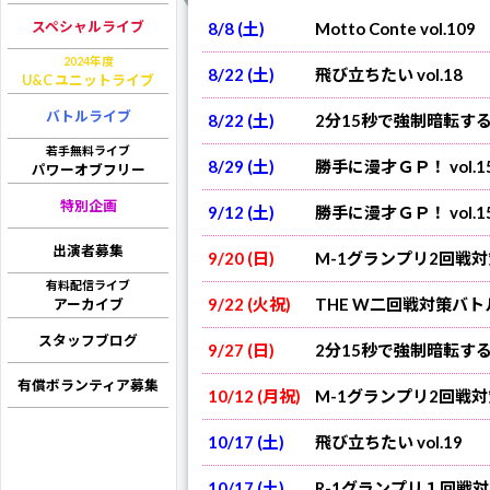
スペシャルライブ
8/8 (土)
Motto Conte vol.109
2024年度
8/22 (土)
飛び立ちたい vol.18
U&C ユニットライブ
バトルライブ
8/22 (土)
2分15秒で強制暗転するネ
若手無料ライブ
8/29 (土)
勝手に漫才ＧＰ！ vol.1
パワーオブフリー
特別企画
9/12 (土)
勝手に漫才ＧＰ！ vol.1
出演者募集
9/20 (日)
M-1グランプリ2回戦
有料配信ライブ
9/22 (火祝)
THE W二回戦対策バ
アーカイブ
スタッフブログ
9/27 (日)
2分15秒で強制暗転するネ
有償ボランティア募集
会場観覧チケット
のご予約は
10/12 (月祝)
M-1グランプリ2回戦
10/17 (土)
飛び立ちたい vol.19
ライブ配信チケットのご購入はコ
チケットのご購入はPeatixからのみ
10/17 (土)
R-1グランプリ１回戦