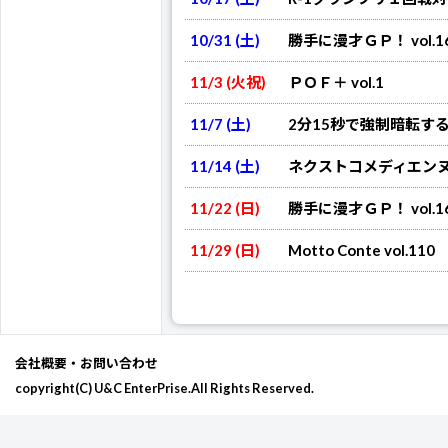
会場観覧チケット
のご予約は
10/31 (土)
勝手に漫才ＧＰ！ vol.1
会場観覧チケット
11/3 (火祝)
ＰＯＦ＋ vol.1
会場観覧チケット
のご予約は
のご予約は
ライブ配信チケットのご購入はコ
11/7 (土)
2分15秒で強制暗転するネ
ライブ配信チケットのご購入はコ
ライブ配信チケットのご購入はコ
11/14 (土)
ネクストコメディエンヌ v
11/22 (日)
勝手に漫才ＧＰ！ vol.1
11/29 (日)
Motto Conte vol.110
チケットのご購入はPeatixからのみ
会社概要・お問い合わせ
copyright(C) U&C EnterPrise.All Rights Reserved.